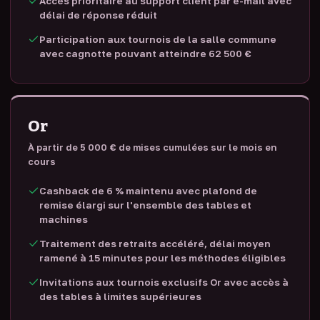
Accès prioritaire au support client par e-mail avec
délai de réponse réduit
Participation aux tournois de la salle commune
avec cagnotte pouvant atteindre 62 500 €
Or
À partir de 5 000 € de mises cumulées sur le mois en
cours
Cashback de 6 % maintenu avec plafond de
remise élargi sur l'ensemble des tables et
machines
Traitement des retraits accéléré, délai moyen
ramené à 15 minutes pour les méthodes éligibles
Invitations aux tournois exclusifs Or avec accès à
des tables à limites supérieures