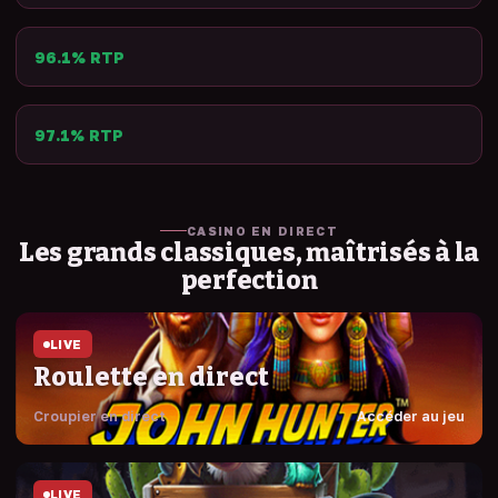
PRAGMATIC PLAY
96.1% RTP
Big Bass Halloween 2
97.1% RTP
CASINO EN DIRECT
Les grands classiques, maîtrisés à la
perfection
LIVE
Roulette en direct
Croupier en direct
Accéder au jeu
LIVE