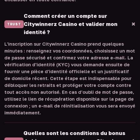
Comment créer un compte sur
+
Citywinnerz Casino et valider mon
TRUST
identité ?
L'inscription sur Citywinnerz Casino prend quelques
minutes : renseignez vos coordonnées, choisissez un mot
de passe sécurisé et confirmez votre adresse e-mail. La
vérification d'identité (KYC) vous demande ensuite de
fournir une pièce d'identité officielle et un justificatif
de domicile récent. Cette étape est indispensable pour
débloquer les retraits et protéger votre compte contre
tout accès non autorisé. En cas d'oubli de mot de passe,
utilisez le lien de récupération disponible sur la page de
connexion ; un e-mail de réinitialisation vous sera envoyé
immédiatement.
Quelles sont les conditions du bonus