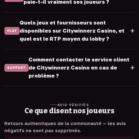
paie-t-il vraiment ses joueurs ?
Quels jeux et fournisseurs sont
+
disponibles sur Citywinnerz Casino, et
PLAY
quel est le RTP moyen du lobby ?
Comment contacter le service client
+
de Citywinnerz Casino en cas de
SUPPORT
problème ?
AVIS VÉRIFIÉS
Ce que disent nos joueurs
Retours authentiques de la communauté — les avis
négatifs ne sont pas supprimés.