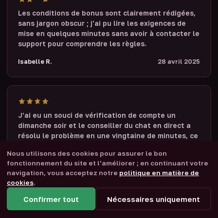
Les conditions de bonus sont clairement rédigées,
sans jargon obscur ; j'ai pu lire les exigences de
mise en quelques minutes sans avoir à contacter le
support pour comprendre les règles.
Isabelle R.
28 avril 2025
J'ai eu un souci de vérification de compte un
dimanche soir et le conseiller du chat en direct a
résolu le problème en une vingtaine de minutes, ce
qui m'a agréablement surpris.
Nous utilisons des cookies pour assurer le bon
fonctionnement du site et l'améliorer ; en continuant votre
Sébastien M.
6 mai 2025
navigation, vous acceptez notre
politique en matière de
cookies
.
Confirmer tout
Nécessaires uniquement