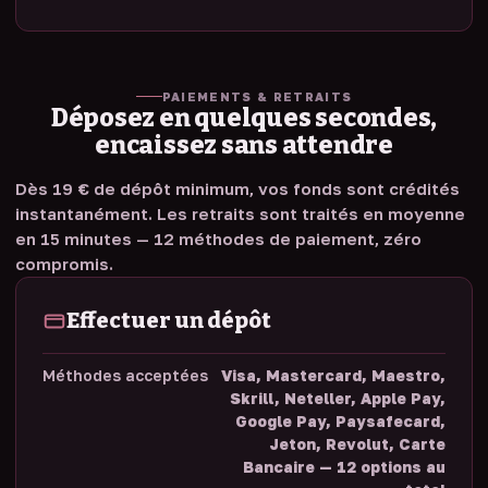
PAIEMENTS & RETRAITS
Déposez en quelques secondes,
encaissez sans attendre
Dès 19 € de dépôt minimum, vos fonds sont crédités
instantanément. Les retraits sont traités en moyenne
en 15 minutes — 12 méthodes de paiement, zéro
compromis.
Effectuer un dépôt
Méthodes acceptées
Visa, Mastercard, Maestro,
Skrill, Neteller, Apple Pay,
Google Pay, Paysafecard,
Jeton, Revolut, Carte
Bancaire — 12 options au