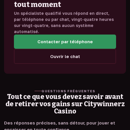
tout moment
Un spécialiste qualifié vous répond en direct,
par téléphone ou par chat, vingt-quatre heures
sur vingt-quatre, sans aucun système
automatisé.
Contacter par téléphone
Ouvrir le chat
QUESTIONS FRÉQUENTES
Tout ce que vous devez savoir avant
de retirer vos gains sur Citywinnerz
Casino
Des réponses précises, sans détour, pour jouer et
encaisser en toute confiance.