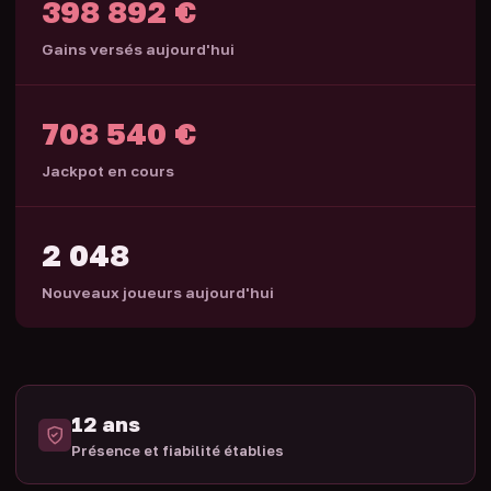
398 892
€
Gains versés aujourd'hui
708 611
€
Jackpot en cours
2 048
Nouveaux joueurs aujourd'hui
12 ans
Présence et fiabilité établies