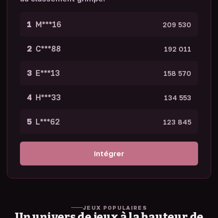
1
M***16
209 530
2
C***88
192 011
3
E***13
158 570
4
H***33
134 553
5
L***62
123 845
Intégrer
JEUX POPULAIRES
Un univers de jeux à la hauteur de
PUSH GAMING