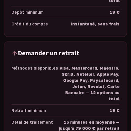
total
Dépôt minimum
19 €
Crédit du compte
Instantané, sans frais
Demander un retrait
Méthodes disponibles
Visa, Mastercard, Maestro,
Skrill, Neteller, Apple Pay,
Google Pay, Paysafecard,
Jeton, Revolut, Carte
Bancaire — 12 options au
total
Retrait minimum
19 €
Délai de traitement
15 minutes en moyenne —
jusqu'à 79 000 € par retrait